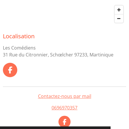
Localisation
Les Comédiens
31 Rue du Citronnier, Schœlcher 97233, Martinique
F
a
c
e
Contactez-nous par mail
b
o
0696970357
o
k
F